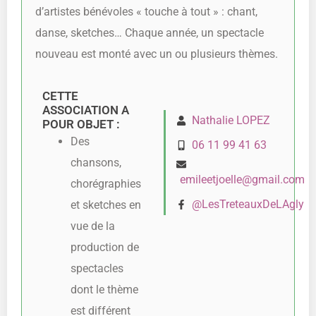
d’artistes bénévoles « touche à tout » : chant,
danse, sketches… Chaque année, un spectacle
nouveau est monté avec un ou plusieurs thèmes.
CETTE
ASSOCIATION A
Nathalie LOPEZ
POUR OBJET :
Des
06 11 99 41 63
chansons,
emileetjoelle@gmail.com
chorégraphies
@LesTreteauxDeLAgly
et sketches en
vue de la
production de
spectacles
dont le thème
est différent