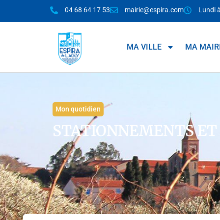
04 68 64 17 53
mairie@espira.com
Lundi 
MA VILLE
MA MAIR
Mon quotidien
STATIONNEMENTS ET