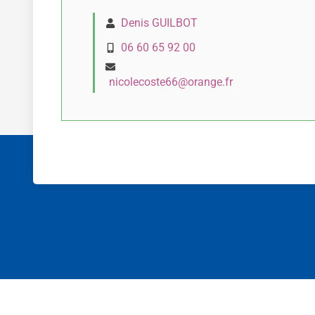
Denis GUILBOT
06 60 65 92 00
nicolecoste66@orange.fr