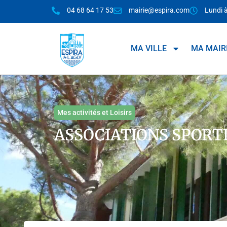
04 68 64 17 53
mairie@espira.com
Lundi 
MA VILLE
MA MAIR
Mes activités et Loisirs
ASSOCIATIONS SPORT