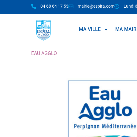
04 68 64 17 53
mairie@espira.com
Lundi 
MA VILLE
MA MAIR
EAU AGGLO