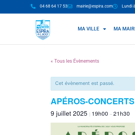
04 68 64 17 53
mairie@espira.com
Lundi 
MA VILLE
MA MAIR
« Tous les Évènements
Cet évènement est passé.
APÉROS-CONCERTS 
9 juillet 2025
19h00
21h30
|
–