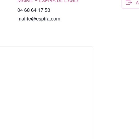
MAIRIE – ESPIRA DE L’AGLY
A
04 68 64 17 53
mairie@espira.com