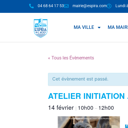
04 68 64 17 53
mairie@espira.com
Lundi 
MA VILLE
MA MAIR
« Tous les Évènements
Cet évènement est passé.
ATELIER INITIATION
14 février
10h00
12h00
|
–