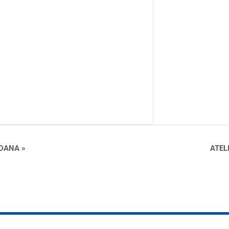
 DANA »
ATEL