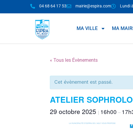
04 68 64 17 53
mairie@espira.com
Lundi 
MA VILLE
MA MAIR
« Tous les Évènements
Cet évènement est passé.
ATELIER SOPHROLO
29 octobre 2025
16h00
17h
|
–