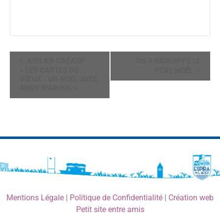
NAVIGATION
ATELIER CRÉATIF
ON A KIDNAPPÉ LE
ÉVÈNEMENT
« LES CARTES DE
PÈRE NOËL
VŒUX : UN NOËL AVEC
ANDY WARHOL »
Mentions Légale
|
Politique de Confidentialité
|
Création web
Petit site entre amis