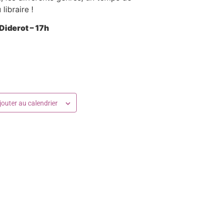
libraire !
Diderot
– 17h
jouter au calendrier