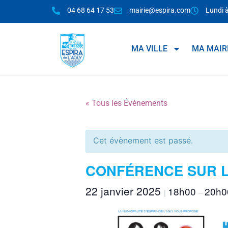
04 68 64 17 53
mairie@espira.com
Lundi 
MA VILLE
MA MAIR
« Tous les Évènements
Cet évènement est passé.
CONFÉRENCE SUR 
22 janvier 2025
18h00
20h0
|
–