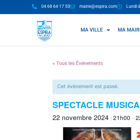
04 68 64 17 53
mairie@espira.com
Lundi 
MA VILLE
MA MAIR
« Tous les Évènements
Cet évènement est passé.
SPECTACLE MUSICA
22 novembre 2024
21h00
2
|
–