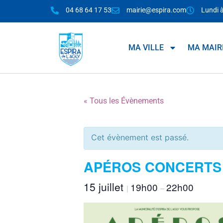
04 68 64 17 53
mairie@espira.com
Lundi 
MA VILLE
MA MAIR
« Tous les Évènements
Cet évènement est passé.
APÉROS CONCERTS 
15 juillet
19h00
22h00
|
–