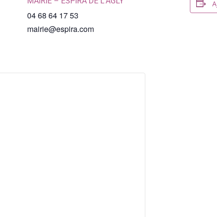
MAIRIE – ESPIRA DE L’AGLY
A
04 68 64 17 53
mairie@espira.com