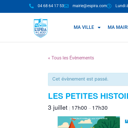
04 68 64 17 53
mairie@espira.com
Lundi 
MA VILLE
MA MAIR
« Tous les Évènements
Cet évènement est passé.
LES PETITES HISTO
3 juillet
17h00
17h30
|
–