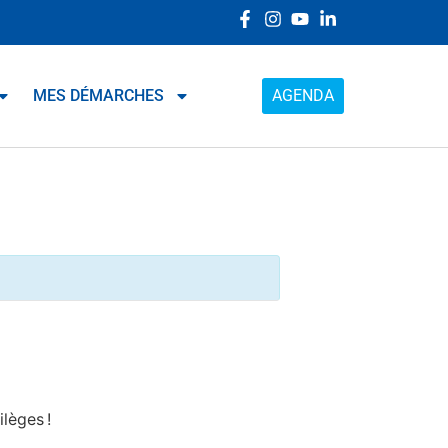
MES DÉMARCHES
AGENDA
lèges !